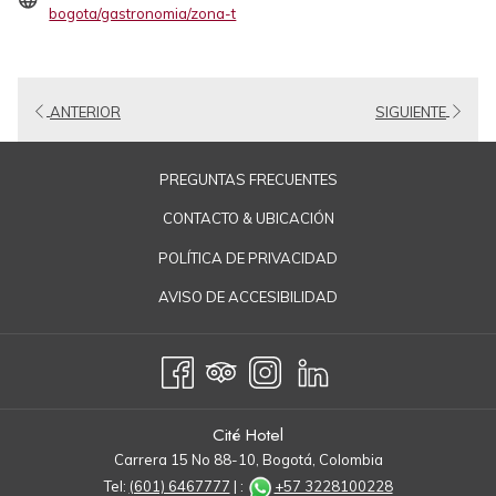
abre
bogota/gastronomia/zona-t
en
una
nueva
ANTERIOR
SIGUIENTE
pestaña
PREGUNTAS FRECUENTES
CONTACTO & UBICACIÓN
POLÍTICA DE PRIVACIDAD
AVISO DE ACCESIBILIDAD
Cité Hotel
Carrera 15 No 88-10, Bogotá, Colombia
Tel:
(601) 6467777
| :
+57 3228100228