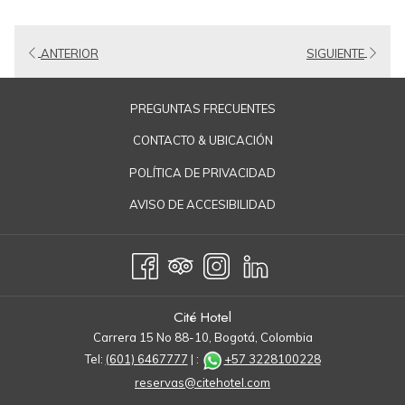
una
nueva
ANTERIOR
SIGUIENTE
pestaña
PREGUNTAS FRECUENTES
CONTACTO & UBICACIÓN
POLÍTICA DE PRIVACIDAD
AVISO DE ACCESIBILIDAD
Cité Hotel
Carrera 15 No 88-10, Bogotá, Colombia
Tel:
(601) 6467777
| :
+57 3228100228
reservas@citehotel.com