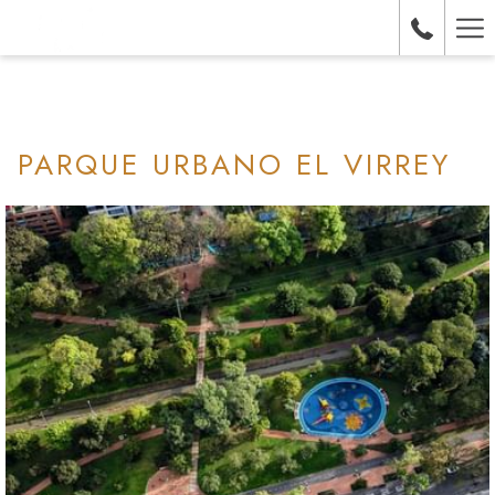
(abre
Ha
en
una
Me
nueva
pestaña)
PARQUE URBANO EL VIRREY